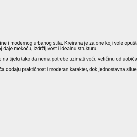
e
r
s
i
z
e
d
ine i modernog urbanog stila. Kreirana je za one koji vole opuš
H
daje mekoću, izdržljivost i idealnu strukturu.
o
o
je na tijelu tako da nema potrebe uzimati veću veličinu od uobič
d
i
ljača dodaju praktičnost i moderan karakter, dok jednostavna s
e
H
a
l
j
i
n
a
k
o
l
i