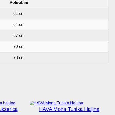
Poluobim
61 cm
64 cm
67 cm
70 cm
73 cm
kserica
HAVA Mona Tunika Haljina