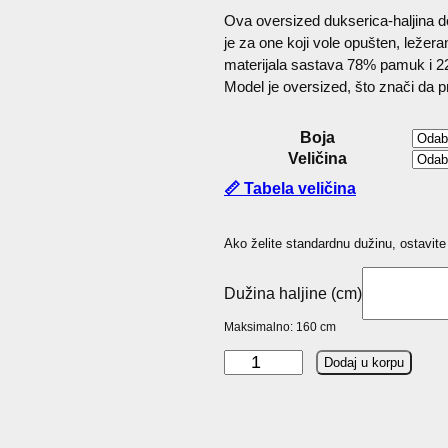
Ova oversized dukserica-haljina do
je za one koji vole opušten, ležer
materijala sastava 78% pamuk i 22%
Model je oversized, što znači da pr
Boja
Veličina
📏 Tabela veličina
Ako želite standardnu dužinu, ostavite
Dužina haljine (cm)
Maksimalno: 160 cm
H
Dodaj u korpu
A
V
A
O
v