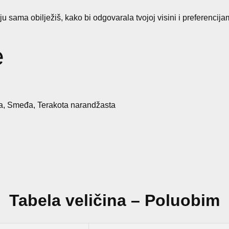
č
i
ju sama obilježiš, kako bi odgovarala tvojoj visini i preferencija
n
a
e
na, Smeđa, Terakota narandžasta
Tabela veličina – Poluobim