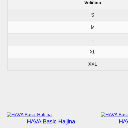
Veličina
S
M
L
XL
XXL
HAVA Basic Haljina
HAV