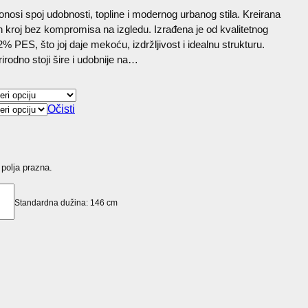
nosi spoj udobnosti, topline i modernog urbanog stila. Kreirana
an kroj bez kompromisa na izgledu. Izrađena je od kvalitetnog
 PES, što joj daje mekoću, izdržljivost i idealnu strukturu.
irodno stoji šire i udobnije na…
Očisti
 polja prazna.
Standardna dužina: 146 cm