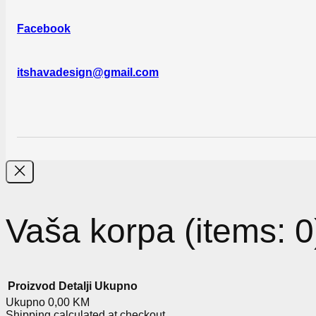
Facebook
itshavadesign@gmail.com
Vaša korpa
(items: 0
Proizvod
Detalji
Ukupno
Ukupno
0,00 KM
Shipping calculated at checkout.