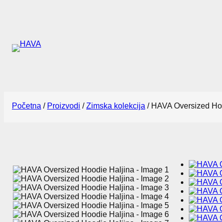
Idi
na
sadržaj
Početna
/
Proizvodi
/
Zimska kolekcija
/ HAVA Oversized Ho