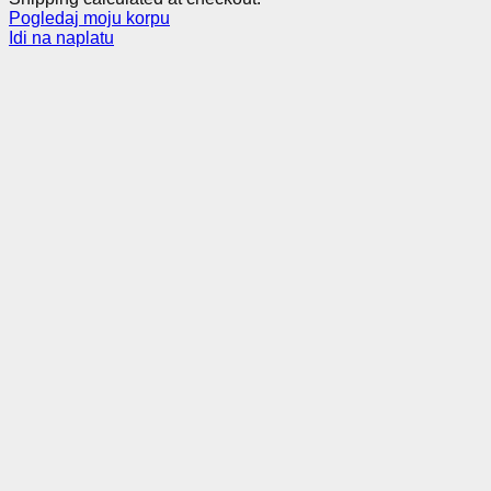
Pogledaj moju korpu
Products
Idi na naplatu
in
cart