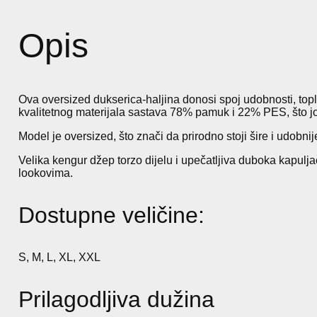
Opis
Ova oversized dukserica-haljina donosi spoj udobnosti, topl
kvalitetnog materijala sastava 78% pamuk i 22% PES, što joj 
Model je oversized, što znači da prirodno stoji šire i udobni
Velika kengur džep torzo dijelu i upečatljiva duboka kapu
lookovima.
Dostupne veličine:
S, M, L, XL, XXL
Prilagodljiva dužina